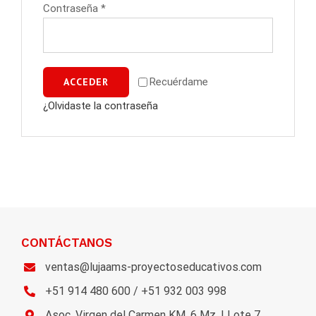
Contraseña
*
ACCEDER
Recuérdame
¿Olvidaste la contraseña
CONTÁCTANOS
ventas@lujaams-proyectoseducativos.com
+51 914 480 600 / +51 932 003 998
Asoc. Virgen del Carmen KM. 6 Mz. I Lote 7