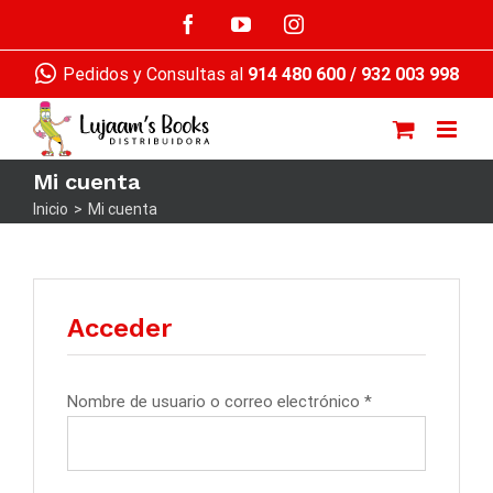
Saltar
Facebook
YouTube
Instagram
al
contenido
Pedidos y Consultas al
914 480 600
/
932 003 998
Mi cuenta
Inicio
>
Mi cuenta
Acceder
Nombre de usuario o correo electrónico
*