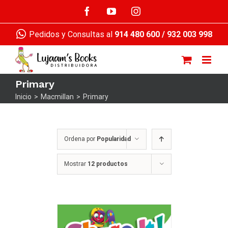
Saltar
Facebook
YouTube
Instagram
al
contenido
Pedidos y Consultas al
914 480 600
/
932 003 998
Primary
Inicio
>
Macmillan
>
Primary
Ordena por
Popularidad
Mostrar
12 productos