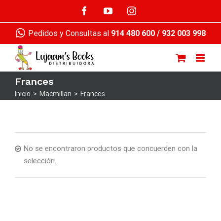
Saltar
Facebook
YouTube
Instagram
al
contenido
Pedidos y Consultas al
914 480 600
/
932 003 998
Frances
Inicio
>
Macmillan
>
Frances
No se encontraron productos que concuerden con la
selección.