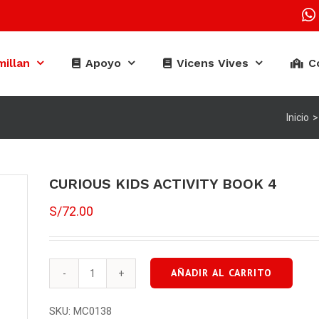
illan
Apoyo
Vicens Vives
C
Inicio
>
CURIOUS KIDS ACTIVITY BOOK 4
S/
72.00
AÑADIR AL CARRITO
CURIOUS
KIDS
SKU:
MC0138
ACTIVITY