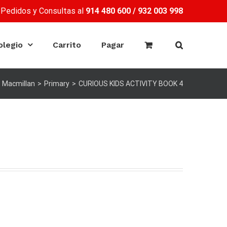
Pedidos y Consultas al
914 480 600
/
932 003 998
olegio
Carrito
Pagar
Macmillan
>
Primary
>
CURIOUS KIDS ACTIVITY BOOK 4