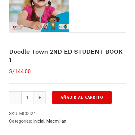
Doodle Town 2ND ED STUDENT BOOK
1
S/
144.00
AÑADIR AL CARRITO
Doodle
Town
SKU:
MC0024
2ND
Categorías:
Inicial
,
Macmillan
ED
STUDENT