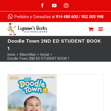
Saltar
Facebook
YouTube
Instagram
al
contenido
Pedidos y Consultas al
914 480 600
/
932 003 998
Doodle Town 2ND ED STUDENT BOOK
1
Inicio
>
Macmillan
>
Inicial
>
Doodle Town 2ND ED STUDENT BOOK 1