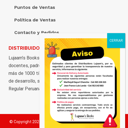
Puntos de Ventas
Política de Ventas
Contacto y Pedidos
DISTRIBUIDORA LUJAAM’S
Lujaam’s Books pone al servicio de estudiantes,
docentes, padres de familia, y al público en general,
más de 1000 títulos distribuidos en marcas y ciclos
de desarrollo, según los grados de la Educación Básica
Regular Peruana.
© Copyright
2026 Distribuidora Lujaam's. Todos los derechos