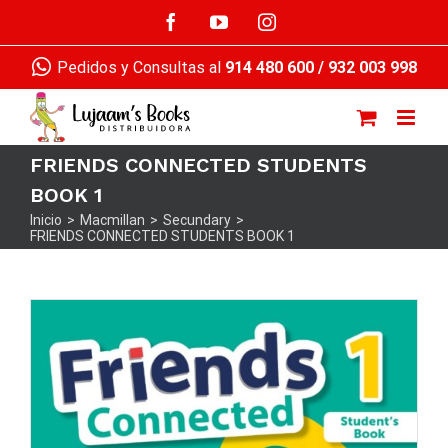
Saltar
Facebook
YouTube
Instagram
al
contenido
Pedidos y Consultas al
914 480 600
/
932 003 998
FRIENDS CONNECTED STUDENTS
BOOK 1
Inicio
>
Macmillan
>
Secundary
>
FRIENDS CONNECTED STUDENTS BOOK 1