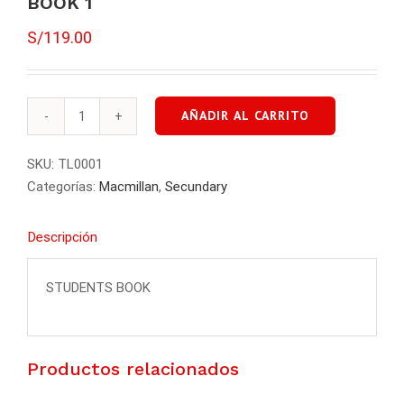
BOOK 1
S/
119.00
AÑADIR AL CARRITO
FRIENDS
CONNECTED
SKU:
TL0001
STUDENTS
Categorías:
Macmillan
,
Secundary
BOOK
1
Descripción
cantidad
STUDENTS BOOK
Productos relacionados