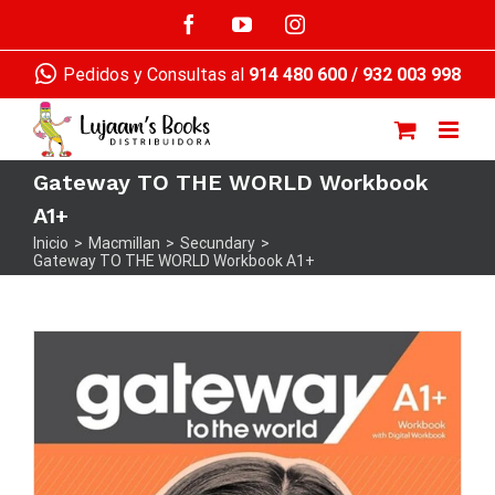
Saltar
Facebook
YouTube
Instagram
al
contenido
Pedidos y Consultas al
914 480 600
/
932 003 998
Gateway TO THE WORLD Workbook
A1+
Inicio
>
Macmillan
>
Secundary
>
Gateway TO THE WORLD Workbook A1+