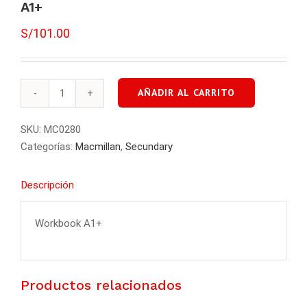
A1+
S/
101.00
AÑADIR AL CARRITO
Gateway
TO
SKU:
MC0280
THE
Categorías:
Macmillan
,
Secundary
WORLD
Workbook
Descripción
A1+
cantidad
Workbook A1+
Productos relacionados