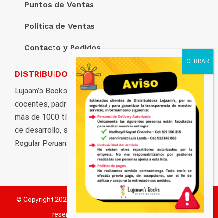
Puntos de Ventas
Política de Ventas
Contacto y Pedidos
DISTRIBUIDORA LUJAAM’S
Lujaam’s Books pone al servicio de estudiantes,
docentes, padres de familia, y al público en general,
más de 1000 títulos distribuidos en marcas y ciclos
de desarrollo, según los grados de la Educación Básica
Regular Peruana.
© Copyright
2026 Distribuidora Lujaam's. Todos los derechos
reservados.