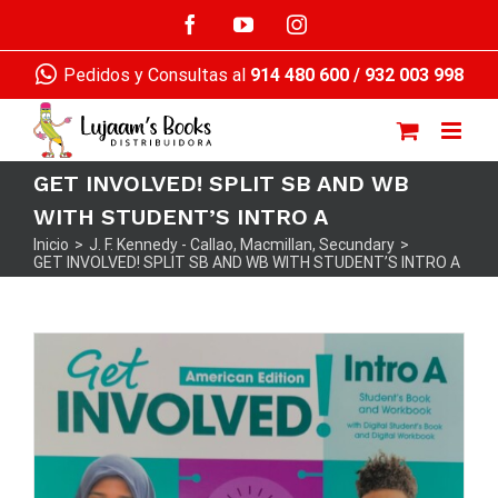
Saltar
Facebook
YouTube
Instagram
al
contenido
Pedidos y Consultas al
914 480 600
/
932 003 998
GET INVOLVED! SPLIT SB AND WB
WITH STUDENT’S INTRO A
Inicio
>
J. F. Kennedy - Callao
,
Macmillan
,
Secundary
>
GET INVOLVED! SPLIT SB AND WB WITH STUDENT’S INTRO A