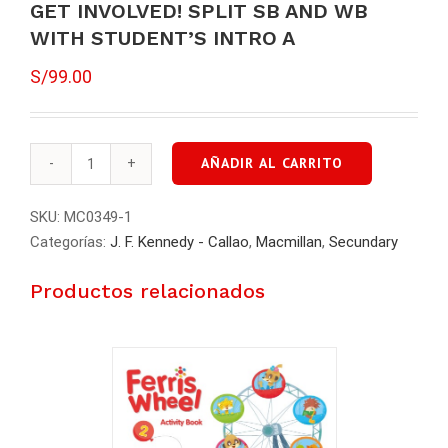
GET INVOLVED! SPLIT SB AND WB
WITH STUDENT’S INTRO A
S/
99.00
AÑADIR AL CARRITO
GET
INVOLVED!
SKU:
MC0349-1
SPLIT
Categorías:
J. F. Kennedy - Callao
,
Macmillan
,
Secundary
SB
AND
Productos relacionados
WB
WITH
STUDENT'S
INTRO
A
cantidad