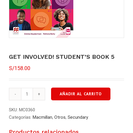
GET INVOLVED! STUDENT’S BOOK 5
S/
158.00
AÑADIR AL CARRITO
GET
INVOLVED!
SKU:
MC0360
STUDENT'S
Categorías:
Macmillan
,
Otros
,
Secundary
BOOK
5
Productos relacionados