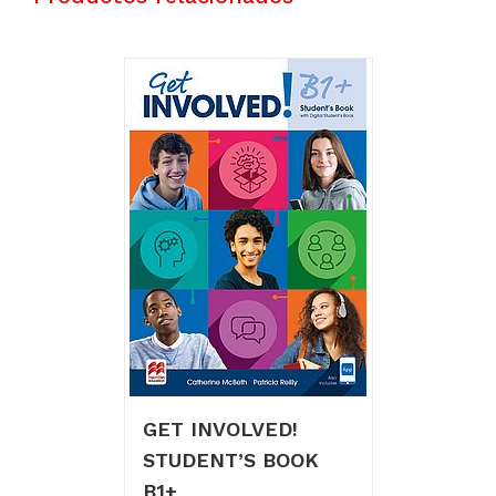
cantidad
GET INVOLVED!
STUDENT’S BOOK
B1+