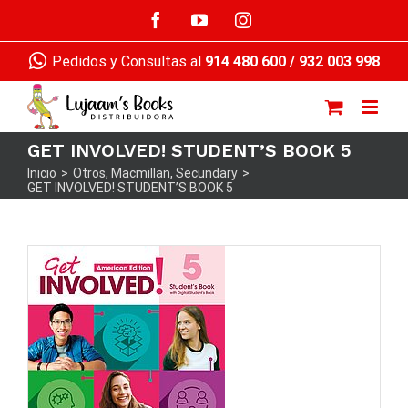
Saltar
Facebook
YouTube
Instagram
al
contenido
Pedidos y Consultas al
914 480 600
/
932 003 998
GET INVOLVED! STUDENT’S BOOK 5
Inicio
>
Otros
,
Macmillan
,
Secundary
>
GET INVOLVED! STUDENT’S BOOK 5