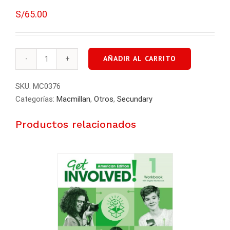
S/
65.00
AÑADIR AL CARRITO
GET
INVOLVED!
SKU:
MC0376
WORBOOK
Categorías:
Macmillan
,
Otros
,
Secundary
B1
cantidad
Productos relacionados