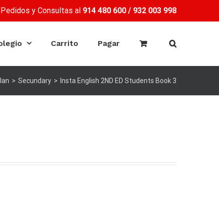
Pedidos y Consultas al
914 480 600
/
932 003 998
olegio
Carrito
Pagar
lan
>
Secundary
>
Insta English 2ND ED Students Book 3