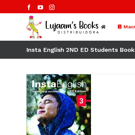
Saltar
Facebook
YouTube
Instagram
al
contenido
Macm
Insta English 2ND ED Students Book