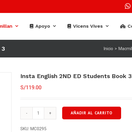
illan
Apoyo
Vicens Vives
C
 3
Inicio
>
Macmil
Insta English 2ND ED Students Book 3
S/
119.00
AÑADIR AL CARRITO
Insta
English
SKU:
MC0295
2ND