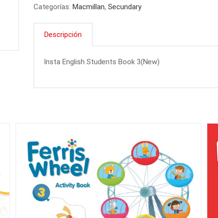
Categorías:
Macmillan
,
Secundary
ED
Students
Descripción
Book
3
cantidad
Insta English Students Book 3(New)