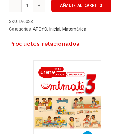
AÑADIR AL CARRITO
Llave
digital
SKU:
IA0023
Matific
Categorías:
APOYO
,
Inicial
,
Matemática
cantidad
Productos relacionados
¡Oferta!