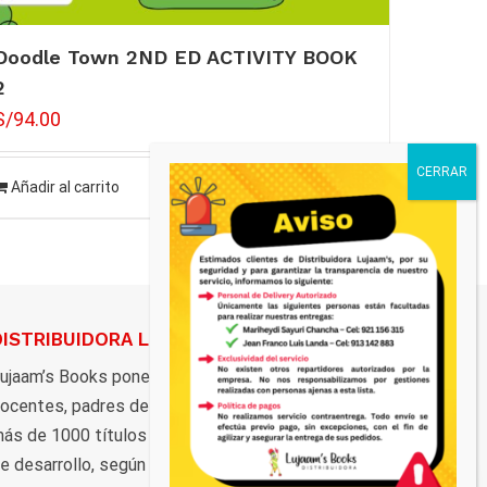
Doodle Town 2ND ED ACTIVITY BOOK
2
S/
94.00
Añadir al carrito
Detalles
DISTRIBUIDORA LUJAAM’S
ujaam’s Books pone al servicio de estudiantes,
ocentes, padres de familia, y al público en general,
ás de 1000 títulos distribuidos en marcas y ciclos
e desarrollo, según los grados de la Educación