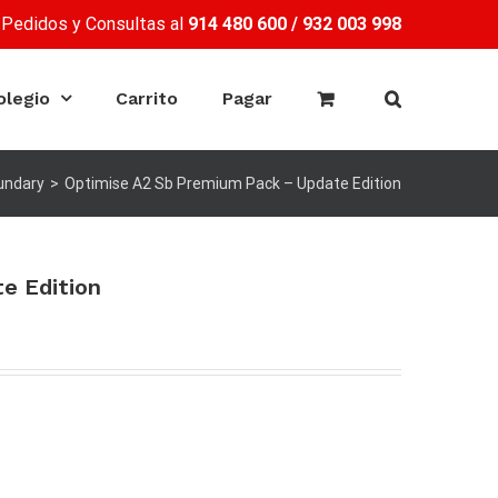
Pedidos y Consultas al
914 480 600
/
932 003 998
olegio
Carrito
Pagar
undary
>
Optimise A2 Sb Premium Pack – Update Edition
e Edition