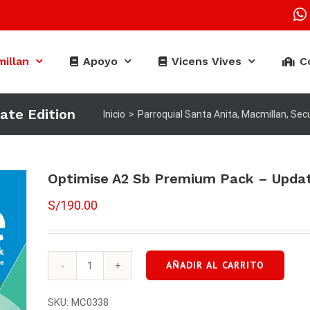
illan
Apoyo
Vicens Vives
C
ate Edition
Inicio
>
Parroquial Santa Anita
,
Macmillan
,
Sec
Optimise A2 Sb Premium Pack – Updat
S/
190.00
AÑADIR AL CARRITO
Optimise
A2
SKU:
MC0338
Sb