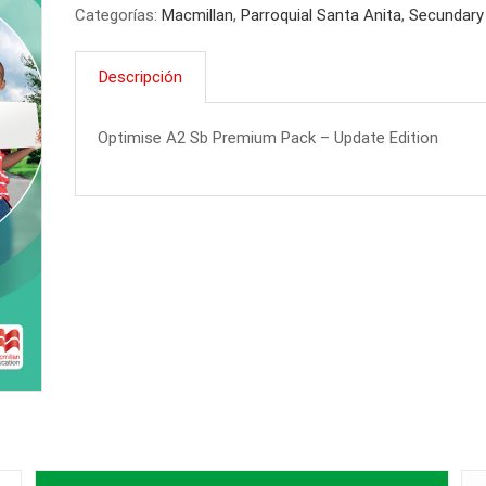
Categorías:
Macmillan
,
Parroquial Santa Anita
,
Secundary
Premium
Pack
Descripción
-
Update
Edition
Optimise A2 Sb Premium Pack – Update Edition
cantidad