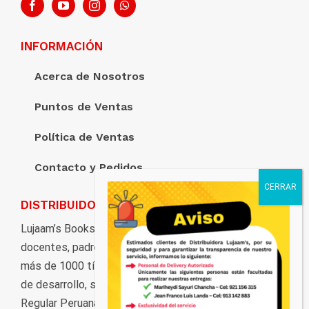
INFORMACIÓN
Acerca de Nosotros
Puntos de Ventas
Política de Ventas
Contacto y Pedidos
DISTRIBUIDORA LUJAAM’S
Lujaam’s Books pone al servicio de estudiantes,
docentes, padres de familia, y al público en general,
más de 1000 títulos distribuidos en marcas y ciclos
de desarrollo, según los grados de la Educación Básica
Regular Peruana.