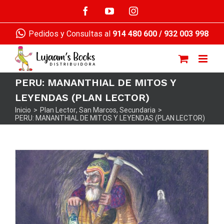
Saltar
Facebook
YouTube
Instagram
al
contenido
Pedidos y Consultas al
914 480 600
/
932 003 998
PERU: MANANTHIAL DE MITOS Y
LEYENDAS (PLAN LECTOR)
Inicio
>
Plan Lector
,
San Marcos
,
Secundaria
>
PERU: MANANTHIAL DE MITOS Y LEYENDAS (PLAN LECTOR)