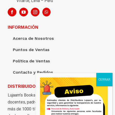
Vitarte, Lima – Perú
INFORMACIÓN
Acerca de Nosotros
Puntos de Ventas
Política de Ventas
Contacto y Pedidos
DISTRIBUIDORA LUJAAM’S
Lujaam’s Books pone al servicio de estudiantes,
docentes, padres de familia, y al público en general,
más de 1000 títulos distribuidos en marcas y ciclos