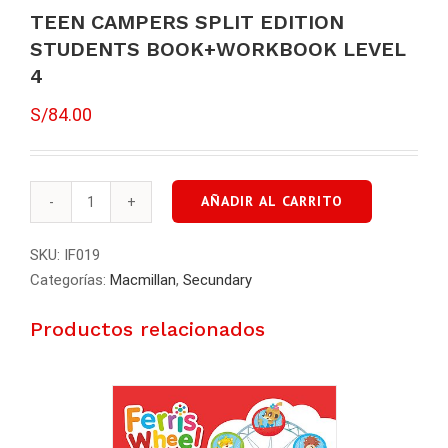
TEEN CAMPERS SPLIT EDITION
STUDENTS BOOK+WORKBOOK LEVEL
4
S/
84.00
AÑADIR AL CARRITO
TEEN
CAMPERS
SKU:
IF019
SPLIT
Categorías:
Macmillan
,
Secundary
EDITION
STUDENTS
Productos relacionados
BOOK+WORKBOOK
LEVEL
4
cantidad