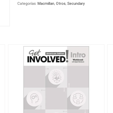
Categorías:
Macmillan
,
Otros
,
Secundary
BOOK
3
cantidad