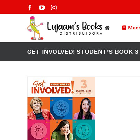
Saltar
Facebook
YouTube
Instagram
al
contenido
Macm
GET INVOLVED! STUDENT’S BOOK 3