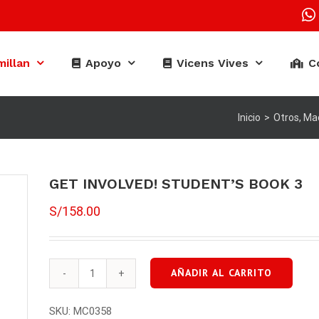
illan
Apoyo
Vicens Vives
C
Inicio
>
Otros
,
Mac
GET INVOLVED! STUDENT’S BOOK 3
S/
158.00
AÑADIR AL CARRITO
GET
INVOLVED!
SKU:
MC0358
STUDENT'S