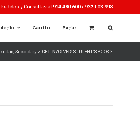
Pedidos y Consultas al
914 480 600
/
932 003 998
olegio
Carrito
Pagar
millan
,
Secundary
>
GET INVOLVED! STUDENT’S BOOK 3