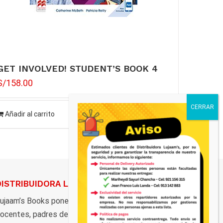
GET INVOLVED! STUDENT’S BOOK 4
S/
158.00
Añadir al carrito
Detalles
DISTRIBUIDORA LUJAAM’S
ujaam’s Books pone al servicio de estudiantes,
ocentes, padres de familia, y al público en general,