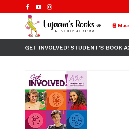
Saltar
Facebook
YouTube
Instagram
al
contenido
Macm
GET INVOLVED! STUDENT’S BOOK A