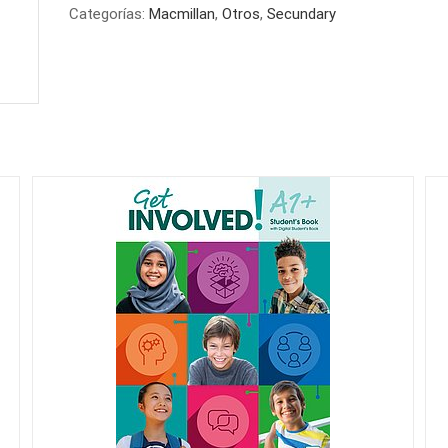
Categorías:
Macmillan
,
Otros
,
Secundary
BOOK
A2+
cantidad