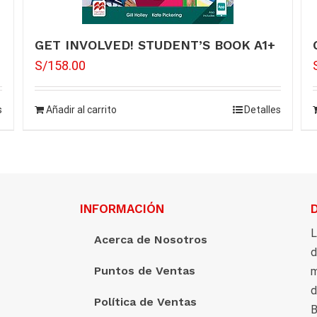
GET INVOLVED! STUDENT’S BOOK A1+
S/
158.00
s
Añadir al carrito
Detalles
INFORMACIÓN
L
Acerca de Nosotros
d
Puntos de Ventas
m
d
Política de Ventas
B