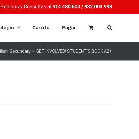
Pedidos y Consultas al
914 480 600
/
932 003 998
olegio
Carrito
Pagar
llan
,
Secundary
>
GET INVOLVED! STUDENT’S BOOK A2+