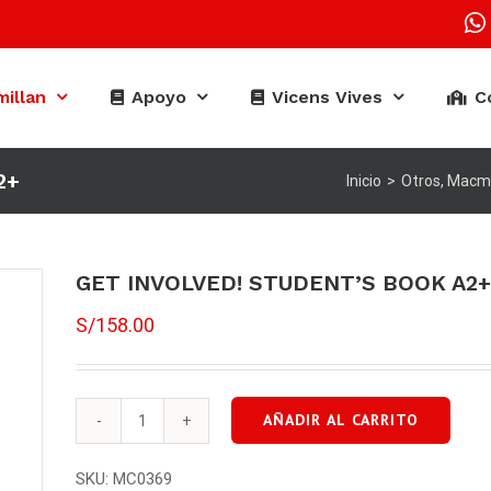
illan
Apoyo
Vicens Vives
C
2+
Inicio
>
Otros
,
Macmi
GET INVOLVED! STUDENT’S BOOK A2+
S/
158.00
AÑADIR AL CARRITO
GET
INVOLVED!
SKU:
MC0369
STUDENT'S