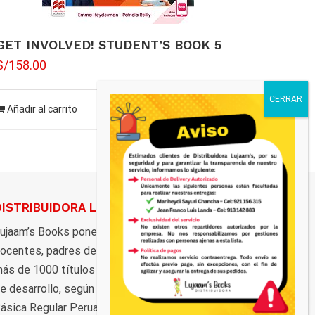
GET INVOLVED! STUDENT’S BOOK 5
S/
158.00
Añadir al carrito
Detalles
DISTRIBUIDORA LUJAAM’S
ujaam’s Books pone al servicio de estudiantes,
ocentes, padres de familia, y al público en general,
ás de 1000 títulos distribuidos en marcas y ciclos
e desarrollo, según los grados de la Educación
ásica Regular Peruana.