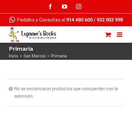
Saltar
Facebook
YouTube
Instagram
al
contenido
Pedidos y Consultas al
914 480 600
/
932 003 998
Primaria
Inicio
>
San Marcos
>
Primaria
No se encontraron productos que concuerden con la
selección.